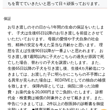
ちを育てていきたいと思って日々頑張っております。
保証
お引き渡しのその日から1年間の生命の保証をいたしま
す。 子犬は生後65日以降のお引き渡しを前提とさせて
いただいております。 母親の愛情や子犬自身の社会
性、精神の安定を考えた妥当な月齢かと思います。 理
想を言えば生後90日以降が一番よいと思われます。 お
引き渡し後1週間以内に子犬がこちらの過失が原因で死
亡した場合、替わりの子犬を譲渡いたします。 また、
生後65日以降の子犬を引き渡し後、生後4カ月齢迄につ
きましては、お渡した子に明らかにこちらの不手際によ
る異常が見られた場合は、REDFIVEとしての独自の補償
を致します。 保障内容としては、病院に掛った治療
費・お薬代金を20,000円までご負担いたします。 診察
代金・検査費は補償の対象外とさせて戴きます。また、
申告につきましては、2件以上の獣医師の診断書を御提
出願います。 ■健康診断カードをお付けいたします。