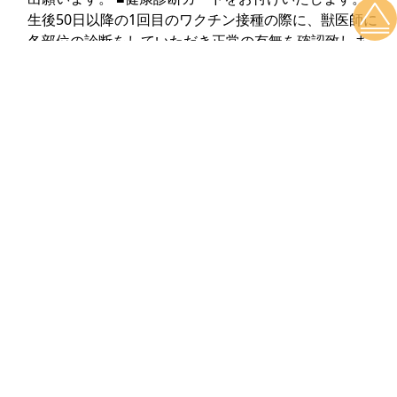
生後50日以降の1回目のワクチン接種の際に、獣医師に
各部位の診断をしていただき正常の有無を確認致しま
す。 {診断内容は、心音・眼球・頭蓋骨泉門の閉鎖・噛
み合わせ・口腔内の異常・ヘルニア・睾丸・皮膚・耳ダ
ニ・後脚の狼爪・検便(虫が発見されなくても、虫下し
をいたします。)などです。 大きな月齢の子生後12ヶ月
齢以降の子につきましては股関節のレントゲン検査も行
います。(販売価格が20万円を超える子に限らせていた
だきます。)尚、診断内容につきましては、獣医師と相
談しながらよりよい納得のいくものに変えていきたいと
思いますので、その都度変わる場合があります。 検査
を行ったものにつきましては、獣医師の確認と当ケンネ
ルの確認を記載した健康カードをお付けいたします。ま
た引き渡し時に飼い主の方と確認を一緒にいたします。
輸送でお引き渡しの方は受け取り直後に、内容を確認し
て頂き、問題ないことを安心して頂きます。
アフターフォロー