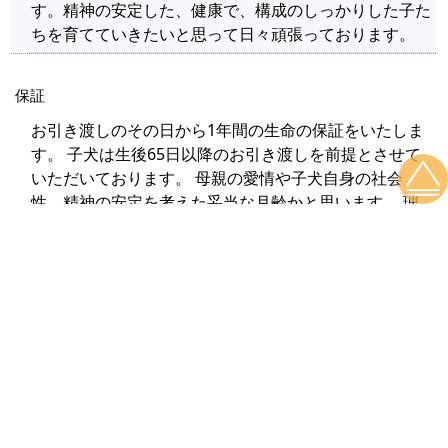
す。精神の安定した、健康で、構成のしっかりした子た
ちを育てていきたいと思って日々頑張っております。
保証
お引き渡しのその日から1年間の生命の保証をいたしま
す。 子犬は生後65日以降のお引き渡しを前提とさせて
いただいております。 母親の愛情や子犬自身の社会
性、精神の安定を考えた妥当な月齢かと思います。 理
想を言えば生後90日以降が一番よいと思われます。 お
引き渡し後1週間以内に子犬がこちらの過失が原因で死
亡した場合、替わりの子犬を譲渡いたします。 また、
生後65日以降の子犬を引き渡し後、生後4カ月齢迄につ
きましては、お渡した子に明らかにこちらの不手際によ
る異常が見られた場合は、REDFIVEとしての独自の補償
を致します。 保障内容としては、病院に掛った治療
費・お薬代金を20,000円までご負担いたします。 診察
代金・検査費は補償の対象外とさせて戴きます。また、
申告につきましては、2件以上の獣医師の診断書を御提