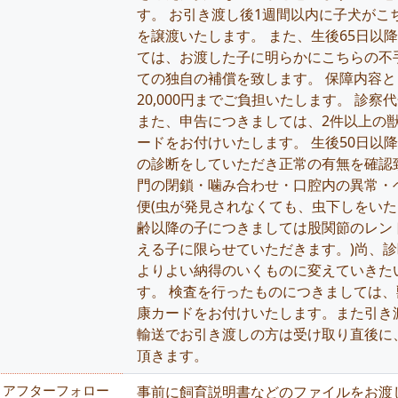
す。 お引き渡し後1週間以内に子犬が
を譲渡いたします。 また、生後65日以
ては、お渡した子に明らかにこちらの不手
ての独自の補償を致します。 保障内容
20,000円までご負担いたします。 診
また、申告につきましては、2件以上の獣
ードをお付けいたします。 生後50日以
の診断をしていただき正常の有無を確認致
門の閉鎖・噛み合わせ・口腔内の異常・
便(虫が発見されなくても、虫下しをいた
齢以降の子につきましては股関節のレント
える子に限らせていただきます。)尚、
よりよい納得のいくものに変えていきた
す。 検査を行ったものにつきましては
康カードをお付けいたします。また引き
輸送でお引き渡しの方は受け取り直後に
頂きます。
アフターフォロー
事前に飼育説明書などのファイルをお渡