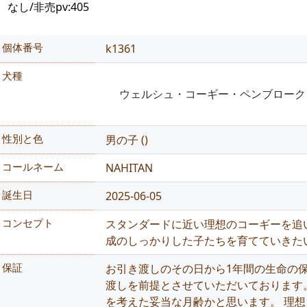
なし/非売
pv:405
個体番号
k1361
犬種
ウェルシュ・コーギー・ペンブローク
性別と色
男の子
(
)
コールネーム
NAHITAN
誕生日
2025-06-05
コンセプト
スタンダードに近い理想のコーギーを追
成のしっかりした子たちを育てていきた
保証
お引き渡しのその日から1年間の生命の保
渡しを前提とさせていただいております
を考えた妥当な月齢かと思います。 理想