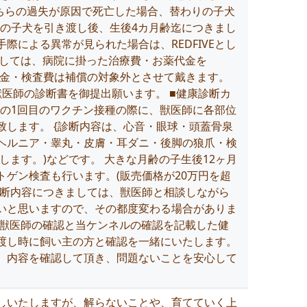
こちらの過失が原因で死亡した場合、替わりの子犬
降の子犬を引き渡し後、生後4カ月齢迄につきまし
際による異常が見られた場合は、REDFIVEとし
としては、病院に掛った治療費・お薬代金を
察代金・検査費は補償の対象外とさせて戴きます。
医師の診断書を御提出願います。 ■健康診断カ
降の1回目のワクチン接種の際に、獣医師に各部位
します。 {診断内容は、心音・眼球・頭蓋骨泉
ヘルニア・睾丸・皮膚・耳ダニ・後脚の狼爪・検
します。)などです。 大きな月齢の子生後12ヶ月
ゲン検査も行います。(販売価格が20万円を超
診断内容につきましては、獣医師と相談しながら
いと思いますので、その都度変わる場合がありま
、獣医師の確認と当ケンネルの確認を記載した健
渡し時に飼い主の方と確認を一緒にいたします。
、内容を確認して頂き、問題ないことを安心して
しいたしますが、解らないことや、育てていく上