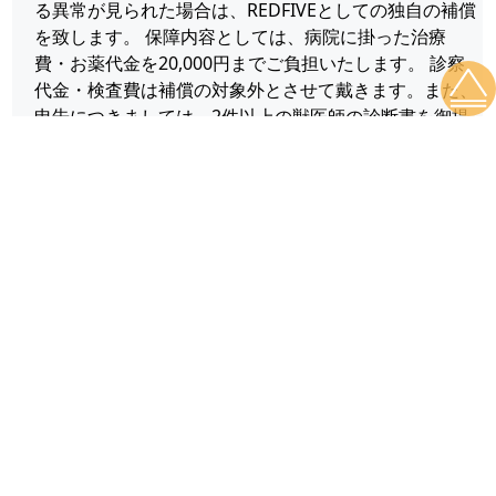
る異常が見られた場合は、REDFIVEとしての独自の補償
を致します。 保障内容としては、病院に掛った治療
費・お薬代金を20,000円までご負担いたします。 診察
代金・検査費は補償の対象外とさせて戴きます。また、
申告につきましては、2件以上の獣医師の診断書を御提
出願います。 ■健康診断カードをお付けいたします。
生後50日以降の1回目のワクチン接種の際に、獣医師に
各部位の診断をしていただき正常の有無を確認致しま
す。 {診断内容は、心音・眼球・頭蓋骨泉門の閉鎖・噛
み合わせ・口腔内の異常・ヘルニア・睾丸・皮膚・耳ダ
ニ・後脚の狼爪・検便(虫が発見されなくても、虫下し
をいたします。)などです。 大きな月齢の子生後12ヶ月
齢以降の子につきましては股関節のレントゲン検査も行
います。(販売価格が20万円を超える子に限らせていた
だきます。)尚、診断内容につきましては、獣医師と相
談しながらよりよい納得のいくものに変えていきたいと
思いますので、その都度変わる場合があります。 検査
を行ったものにつきましては、獣医師の確認と当ケンネ
ルの確認を記載した健康カードをお付けいたします。ま