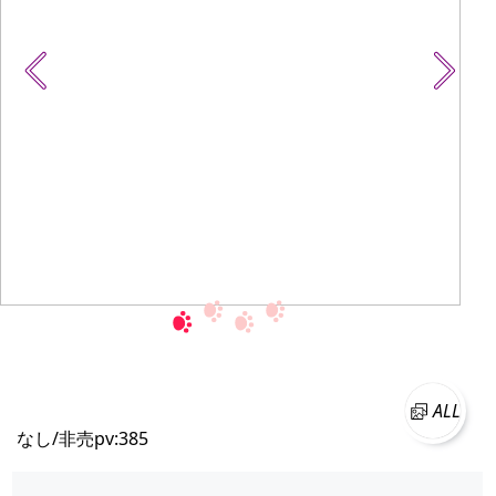
ALL
なし/非売
pv:385